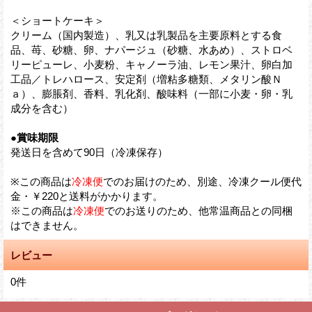
＜ショートケーキ＞
クリーム（国内製造）、乳又は乳製品を主要原料とする食
品、苺、砂糖、卵、ナパージュ（砂糖、水あめ）、ストロベ
リーピューレ、小麦粉、キャノーラ油、レモン果汁、卵白加
工品／トレハロース、安定剤（増粘多糖類、メタリン酸Ｎ
ａ）、膨脹剤、香料、乳化剤、酸味料（一部に小麦・卵・乳
成分を含む）
●賞味期限
発送日を含めて90日（冷凍保存）
※この商品は
冷凍便
でのお届けのため、別途、冷凍クール便代
金・￥220と送料がかかります。
※この商品は
冷凍便
でのお送りのため、他常温商品との同梱
はできません。
レビュー
0
件