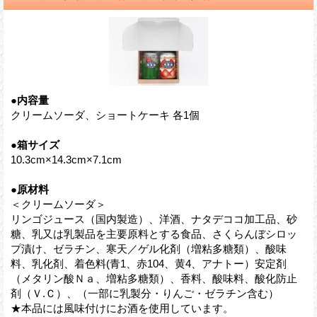
●内容量
クリームソーダ、ショートケーキ 各1個
●箱サイズ
10.3cm×14.3cm×7.1cm
●原材料
＜クリームソーダ＞
リンゴジュース（国内製造）、洋酒、ナタデココ加工品、砂
糖、乳又は乳製品を主要原料とする食品、さくらんぼシロッ
プ漬け、ゼラチン、寒天／ゲル化剤（増粘多糖類）、酸味
料、乳化剤、着色料(青1、赤104、黄4、アナトー）安定剤
（メタリン酸Ｎａ、増粘多糖類）、香料、酸味料、酸化防止
剤（Ｖ.Ｃ）、（一部に乳製分・りんご・ゼラチン含む）
★本品には風味付けにお酒を使用しています。