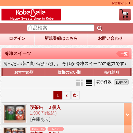
PCサイト
ログイン
新規登録はこちら
お問い合わせ
冷凍スイーツ
一覧
食べたい時に食べたいだけ。 それが冷凍スイーツの魅力です♪
おすすめ順
価格の安い順
売れ筋順
表示件数
:
1
2
次
»
喫茶缶 ２個入
1,900円
(税込)
[在庫あり]