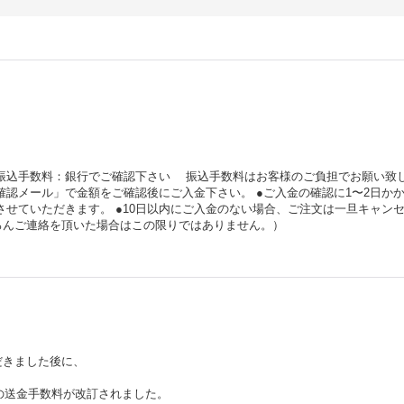
振込手数料：銀行でご確認下さい 振込手数料はお客様のご負担でお願い致
確認メール」で金額をご確認後にご入金下さい。 ●ご入金の確認に1〜2日か
させていただきます。 ●10日以内にご入金のない場合、ご注文は一旦キャン
ろんご連絡を頂いた場合はこの限りではありません。）
だきました後に、
行の送金手数料が改訂されました。