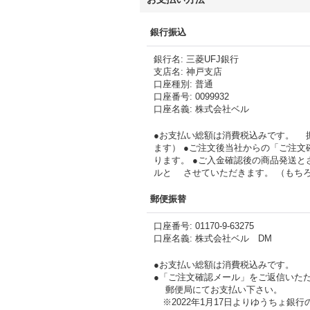
銀行振込
銀行名
:
三菱UFJ銀行
支店名
:
神戸支店
口座種別
:
普通
口座番号
:
0099932
口座名義
:
株式会社ベル
●お支払い総額は消費税込みです。 
ます） ●ご注文後当社からの「ご注文
ります。 ●ご入金確認後の商品発送と
ルと させていただきます。 （もち
郵便振替
口座番号
:
01170-9-63275
口座名義
:
株式会社ベル DM
●お支払い総額は消費税込みです。
●「ご注文確認メール」をご返信いた
郵便局にてお支払い下さい。
※2022年1月17日よりゆうちょ銀