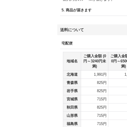
5.
商品が届きます
送料について
宅配便
ご購入金額
(0
ご購入金
地域名
円～3240円未
0円～65
満)
満)
北海道
1,991円
1
青森県
825円
岩手県
825円
宮城県
715円
秋田県
825円
山形県
715円
福島県
715円