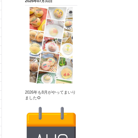
2026
07
31
年
月
日
2026年も8月がやってまいり
ました🌻