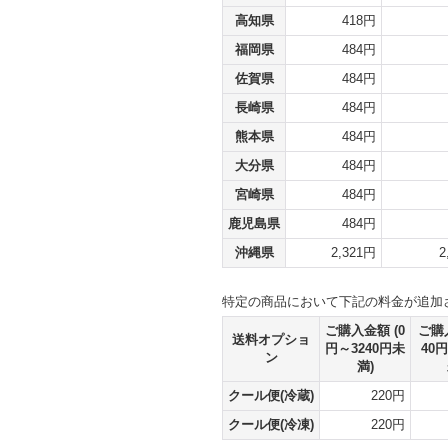
高知県
418円
福岡県
484円
佐賀県
484円
長崎県
484円
熊本県
484円
大分県
484円
宮崎県
484円
鹿児島県
484円
沖縄県
2,321円
2
特定の商品において下記の料金が追加
ご購入金額
(0
ご購
送料オプショ
円～3240円未
40円
ン
満)
クール便(冷蔵)
220円
クール便(冷凍)
220円