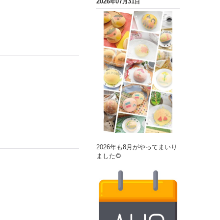
2026
07
31
年
月
日
2026年も8月がやってまいり
ました🌻