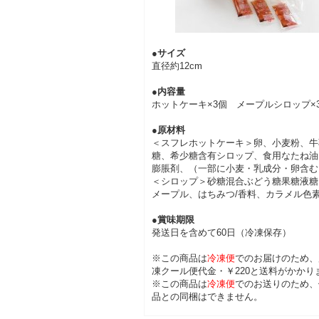
●サイズ
直径約12cm
●内容量
ホットケーキ×3個 メープルシロップ×
●原材料
＜スフレホットケーキ＞卵、小麦粉、牛
糖、希少糖含有シロップ、食用なたね油
膨脹剤、（一部に小麦・乳成分・卵含む
＜シロップ＞砂糖混合ぶどう糖果糖液糖
メープル、はちみつ/香料、カラメル色
●賞味期限
発送日を含めて60日（冷凍保存）
※この商品は
冷凍便
でのお届けのため、
凍クール便代金・￥220と送料がかかり
※この商品は
冷凍便
でのお送りのため、
品との同梱はできません。