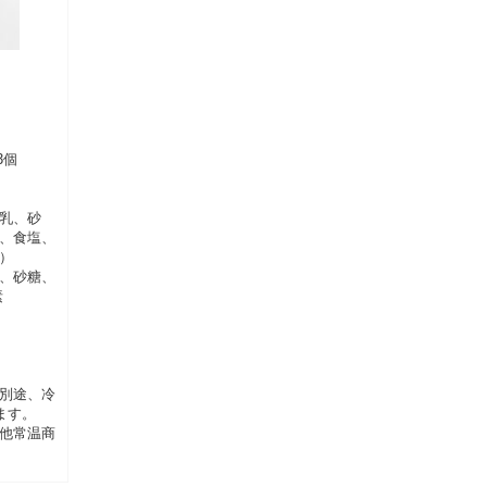
3個
乳、砂
、食塩、
）
、砂糖、
素
別途、冷
ます。
他常温商