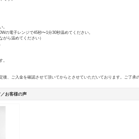
い。
0Wの電子レンジで45秒〜1分30秒温めてください。
ながら温めてください）
。
す。
定後、ご入金を確認させて頂いてからとさせていただいております。ご了承
方／お客様の声