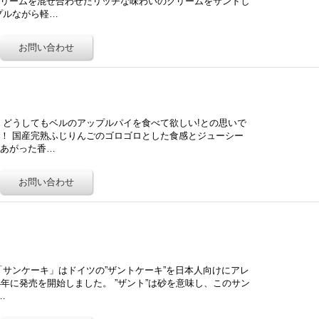
クリームを混ぜ合わせたリッチな味わいのクリームをサンドし
プルながら軽…
 どうしてもベルのアップルパイを食べて欲しい!との思いで
！ 国産完熟ふじりんごのゴロゴロとした食感とジューシー
きあがった香…
「サンケーキ」はドイツの”ザントケーキ”を日本人向けにアレ
4年に発売を開始しました。 ”ザント”は砂を意味し、このサン
…