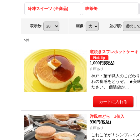
冷凍スイーツ (全商品)
喫茶缶
表示数
:
画像
:
並び順
:
5
件
窯焼きスフレホットケーキ
1,000円
(税込)
在庫あり
神戸・菓子職人のこだわり
わの食感をどうぞ。 ★美
ださい。 個装袋か…
洋風生どら 3個入
930円
(税込)
在庫あり
これこそが！シンプルイズ