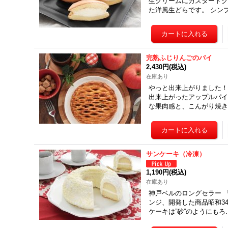
生クリームにカスタード
た洋風生どらです。 シン
完熟ふじりんごのパイ
2,430円
(税込)
在庫あり
やっと出来上がりました！
出来上がったアップルパイ
な果肉感と、こんがり焼
サンケーキ（冷凍）
1,190円
(税込)
在庫あり
神戸ベルのロングセラー 
ンジ、開発した商品昭和3
ケーキは”砂”のようにもろ