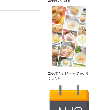
2026
07
31
年
月
日
2026年も8月がやってまいり
ました🌻