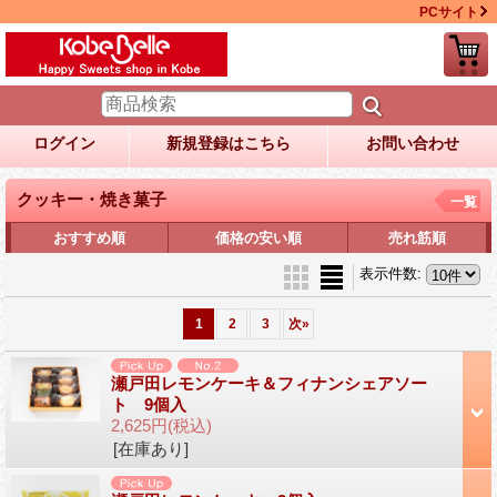
PCサイト
ログイン
新規登録はこちら
お問い合わせ
クッキー・焼き菓子
一覧
おすすめ順
価格の安い順
売れ筋順
表示件数
:
1
2
3
次
»
瀬戸田レモンケーキ＆フィナンシェアソー
ト 9個入
2,625円
(税込)
[在庫あり]