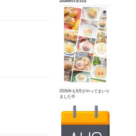
2026
07
31
年
月
日
2026年も8月がやってまいり
ました🌻