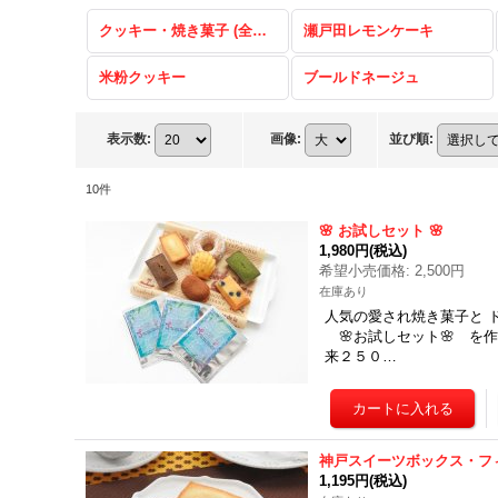
クッキー・焼き菓子 (全商品)
瀬戸田レモンケーキ
米粉クッキー
ブールドネージュ
表示数
:
画像
:
並び順
:
10
件
🌸 お試しセット 🌸
1,980円
(税込)
希望小売価格
:
2,500円
在庫あり
人気の愛され焼き菓子と 
🌸お試しセット🌸 を
来２５０…
神戸スイーツボックス・フ
1,195円
(税込)