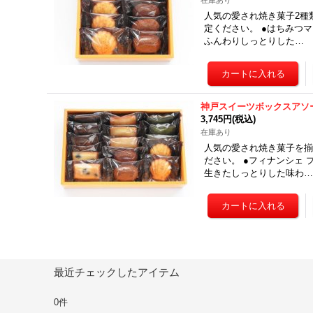
在庫あり
人気の愛され焼き菓子2種
定ください。 ●はちみつ
ふんわりしっとりした…
神戸スイーツボックスアソ
3,745円
(税込)
在庫あり
人気の愛され焼き菓子を揃
ださい。 ●フィナンシェ
生きたしっとりした味わ
最近チェックしたアイテム
0件