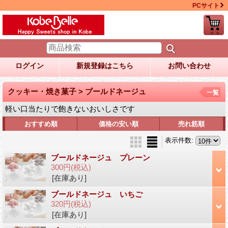
PCサイト
ログイン
新規登録はこちら
お問い合わせ
クッキー・焼き菓子 > ブールドネージュ
一覧
軽い口当たりで飽きないおいしさです
おすすめ順
価格の安い順
売れ筋順
表示件数
:
ブールドネージュ プレーン
300円
(税込)
[在庫あり]
ブールドネージュ いちご
320円
(税込)
[在庫あり]