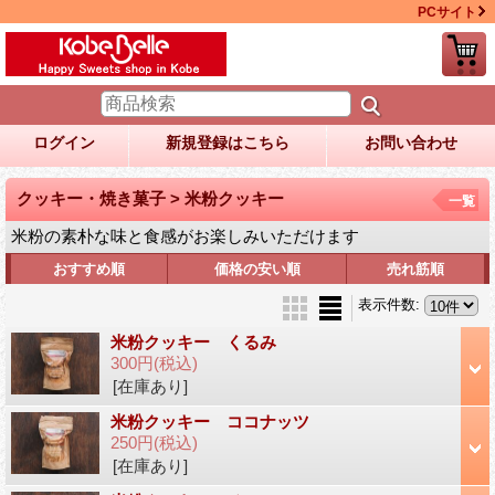
PCサイト
ログイン
新規登録はこちら
お問い合わせ
クッキー・焼き菓子 > 米粉クッキー
一覧
米粉の素朴な味と食感がお楽しみいただけます
おすすめ順
価格の安い順
売れ筋順
表示件数
:
米粉クッキー くるみ
300円
(税込)
[在庫あり]
米粉クッキー ココナッツ
250円
(税込)
[在庫あり]